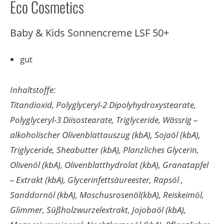
Eco Cosmetics
Baby & Kids Sonnencreme LSF 50+
gut
Inhaltstoffe:
Titandioxid, Polyglyceryl-2 Dipolyhydroxystearate,
Polyglyceryl-3 Diisostearate, Triglyceride, Wässrig –
alkoholischer Olivenblattauszug (kbA), Sojaöl (kbA),
Triglyceride, Sheabutter (kbA), Planzliches Glycerin,
Olivenöl (kbA), Olivenblatthydrolat (kbA), Granatapfel
– Extrakt (kbA), Glycerinfettsäureester, Rapsöl ,
Sanddornöl (kbA), Moschusrosenöl(kbA), Reiskeimöl,
Glimmer, Süßholzwurzelextrakt, Jojobaöl (kbA),